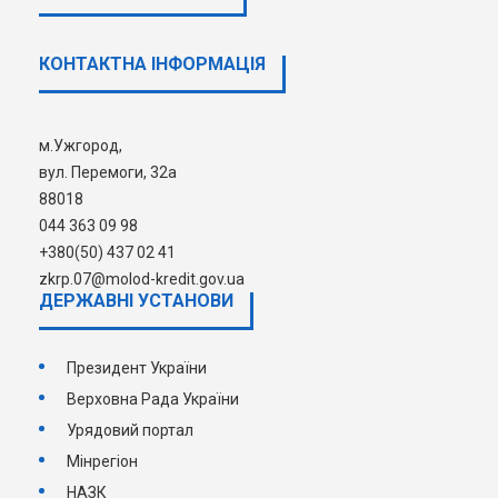
установі «Державний фонд
сприяння молодіжному
КОНТАКТНА ІНФОРМАЦІЯ
житловому будівництву» та
Регіональних управлінь/
Іпотечному центрі в м.Києві та
м.Ужгород,
Київській області
вул. Перемоги, 32а
88018
044 363 09 98
+380(50) 437 02 41
zkrp.07@molod-kredit.gov.ua
ДЕРЖАВНI УСТАНОВИ
Президент України
Верховна Рада України
Урядовий портал
Мінрегіон
НАЗК