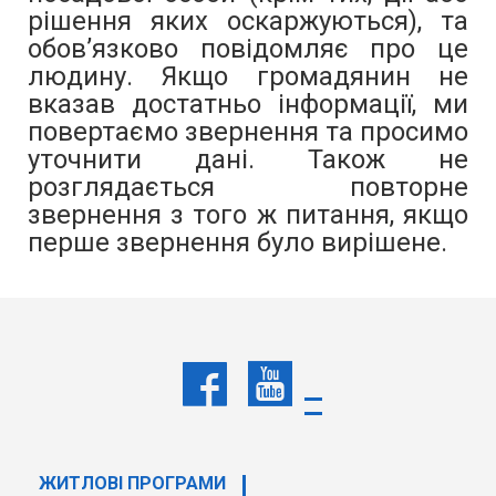
рішення яких оскаржуються), та
обов’язково повідомляє про це
людину. Якщо громадянин не
вказав достатньо інформації, ми
повертаємо звернення та просимо
уточнити дані. Також не
розглядається повторне
звернення з того ж питання, якщо
перше звернення було вирішене.
Більше інформації –
в Інструкції
про організацію розгляду
звернень громадян, проведення
особистого прийому та
забезпечення доступу до публічної
інформації в Державній
ЖИТЛОВІ ПРОГРАМИ
спеціалізованій фінансовій