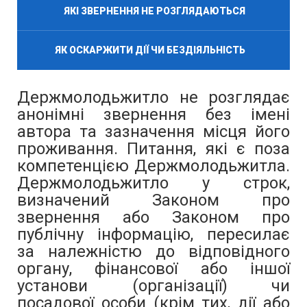
ЯКІ ЗВЕРНЕННЯ НЕ РОЗГЛЯДАЮТЬСЯ
ЯК ОСКАРЖИТИ ДІЇ ЧИ БЕЗДІЯЛЬНІСТЬ
Держмолодьжитло не розглядає
анонімні звернення без імені
автора та зазначення місця його
проживання. Питання, які є поза
компетенцією Держмолодьжитла.
Держмолодьжитло у строк,
визначений Законом про
звернення або Законом про
публічну інформацію, пересилає
за належністю до відповідного
органу, фінансової або іншої
установи (організації) чи
посадової особи (крім тих, дії або