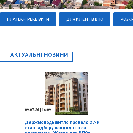
ПЛАТІЖНІ РЕКВІЗИТИ
ДЛЯ КЛІЄНТІВ ВПО
РОЗКР
АКТУАЛЬНІ НОВИНИ
09.07.26 | 16:09
Держмолодьжитло провело 27-й
етап відбору кандидатів за