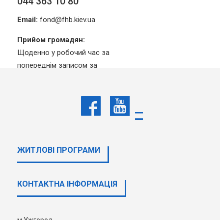
044 363 10 80
Email:
fond@fhb.kiev.ua
Прийом громадян:
Щоденно у робочий час за
попереднім записом за
телефоном: 044 363 10 80
Для журналістів
044 363 10 80
ЖИТЛОВІ ПРОГРАМИ
Email:
pressa@fhb.kiev.ua
КОНТАКТНА ІНФОРМАЦІЯ