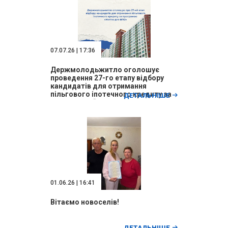
07.07.26 | 17:36
Держмолодьжитло оголошує
проведення 27-го етапу відбору
кандидатів для отримання
пільгового іпотечного кредиту за
ДЕТАЛЬНІШЕ
програмою “Житло для ВПО”
01.06.26 | 16:41
Вітаємо новоселів!
ДЕТАЛЬНІШЕ