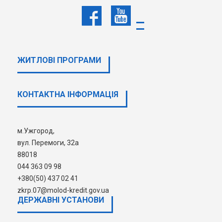
04.03.26 | 17:25
Важливо для кандидатів у
реєстровому переліку на
отримання пільгового іпотечного
кредиту (ВПО)
ДЕТАЛЬНІШЕ
ЖИТЛОВІ ПРОГРАМИ
КОНТАКТНА ІНФОРМАЦІЯ
1
2
3
4
5
м.Ужгород,
вул. Перемоги, 32а
88018
044 363 09 98
+380(50) 437 02 41
zkrp.07@molod-kredit.gov.ua
ДЕРЖАВНI УСТАНОВИ