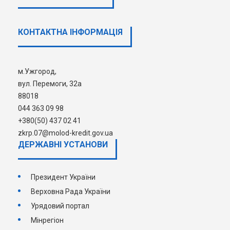
Спосіб відправлення відповіді на звернення
*
КОНТАКТНА ІНФОРМАЦІЯ
Поштою
E-mail
м.Ужгород,
Наступна
вул. Перемоги, 32а
88018
044 363 09 98
+380(50) 437 02 41
zkrp.07@molod-kredit.gov.ua
ДЕРЖАВНI УСТАНОВИ
Президент України
Верховна Рада України
Урядовий портал
Мінрегіон