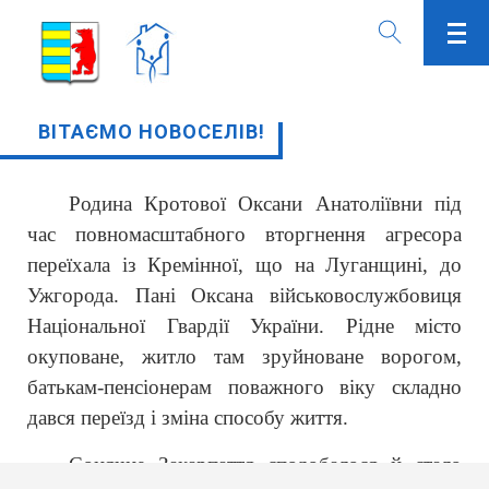
ВІТАЄМО НОВОСЕЛІВ!
Родина Кротової Оксани Анатоліївни під
час повномасштабного вторгнення агресора
переїхала із Кремінної, що на Луганщині, до
Ужгорода. Пані Оксана військовослужбовиця
Національної Гвардії України. Рідне місто
окуповане, житло там зруйноване ворогом,
батькам-пенсіонерам поважного віку складно
дався переїзд і зміна способу життя.
Сонячне Закарпаття сподобалося й стало