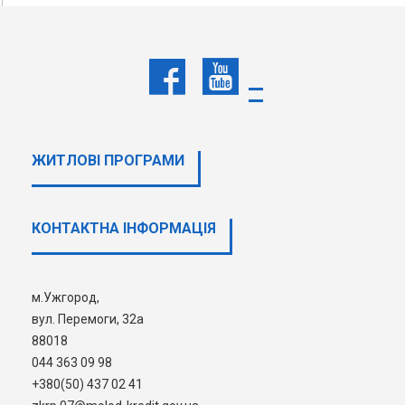
Для подачі документів за допомогою анкети на сайті натисні
Для подачі документів по електронній пошті відправте скани 
ZKRP.07@MOLOD-KREDIT.GOV.UA
При завантаження заповнених анкет, одне
форматі PDF/JPG та не
ЖИТЛОВІ ПРОГРАМИ
Звертаємо вашу увагу! Загальний розмі
перевищувати 
КОНТАКТНА ІНФОРМАЦІЯ
У іншому випадку Ваш лист не на
м.Ужгород,
Продовжити
вул. Перемоги, 32а
88018
044 363 09 98
+380(50) 437 02 41