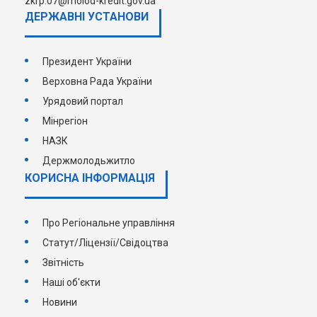
zkrp.07@molod-kredit.gov.ua
ДЕРЖАВНI УСТАНОВИ
Президент України
Верховна Рада України
Урядовий портал
Мінрегіон
НАЗК
Держмолодьжитло
КОРИСНА ІНФОРМАЦІЯ
Про Регіональне управління
Статут/Ліцензії/Свідоцтва
Звітність
Наші об'єкти
Новини