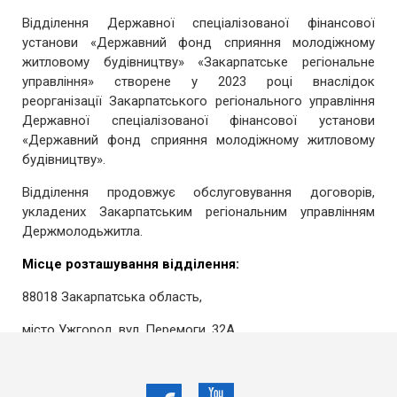
Відділення Державної спеціалізованої фінансової
установи «Державний фонд сприяння молодіжному
житловому будівництву» «Закарпатське регіональне
управління» створене у 2023 році внаслідок
реорганізації Закарпатського регіонального управління
Державної спеціалізованої фінансової установи
«Державний фонд сприяння молодіжному житловому
будівництву».
Відділення продовжує обслуговування договорів,
укладених Закарпатським регіональним управлінням
Держмолодьжитла.
Місце розташування відділення:
88018 Закарпатська область,
місто Ужгород, вул. Перемоги, 32А
Керівник відділення
– Дудчук Галина Петрівна
Телефони: