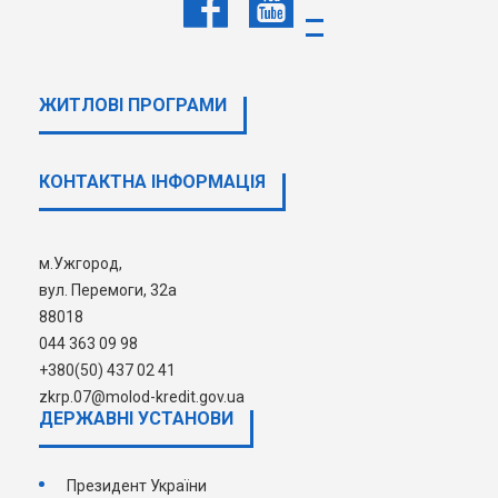
(044) 363-09-98, (050) 437-02-41
Електронна пошта:
ЖИТЛОВІ ПРОГРАМИ
zkrp.07@molod-kredit.gov.ua
Робочий час:
КОНТАКТНА ІНФОРМАЦІЯ
Пн.-Чт.: 09:00 - 18:00
Пт.: 09:00 - 16:45
м.Ужгород,
Обід:
13:00 - 13:45
вул. Перемоги, 32а
88018
044 363 09 98
+380(50) 437 02 41
zkrp.07@molod-kredit.gov.ua
ДЕРЖАВНI УСТАНОВИ
Президент України