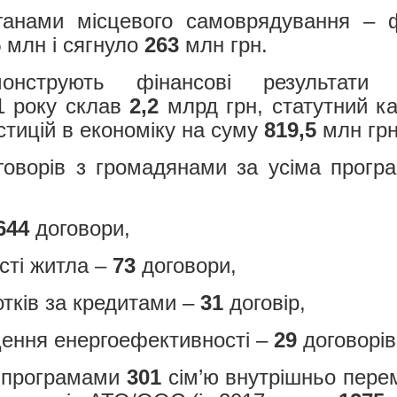
ганами місцевого самоврядування – ф
5
млн і сягнуло
263
млн грн.
монструють фінансові результати
1 року склав
2,2
млрд грн, статутний к
стицій в економіку на суму
819,5
млн грн
оворів з громадянами за усіма програ
644
договори,
сті житла –
73
договори,
отків за кредитами –
31
договір,
ищення енергоефективності –
29
договорів
а програмами
301
сім’ю внутрішньо перем