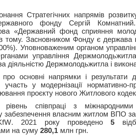
конання Стратегічних напрямів розвит
Державного фонду Сергій Комнатний
нова «Державний фонд сприяння моло
в тому. Засновником Фонду є держава в 
 100%). Уповноваженим органом управлін
Органами управління Держмолодьжитла
за діяльністю Держмолодьжитла і викон
про основні напрямки і результати д
 участь у модернізації нормативно-п
цювання проєкту нового Житлового кодек
 рівень співпраці з міжнародними
у забезпечення власним житлом ВПО за
KfW
. 2021 року проведено
5
відбо
ами на суму
280,1
млн грн.