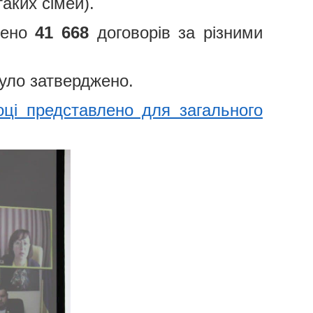
аких сімей).
адено
41 668
договорів за різними
було затверджено.
ці представлено для загального