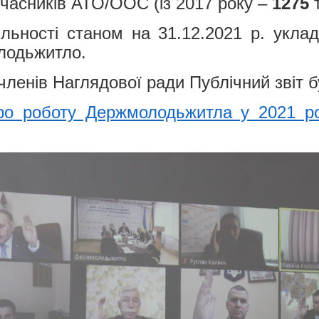
часників АТО/ООС (із 2017 року –
1275
т
яльності станом на 31.12.2021 р. укл
лодьжитло.
членів Наглядової ради Публічний звіт 
про роботу Держмолодьжитла у 2021 ро