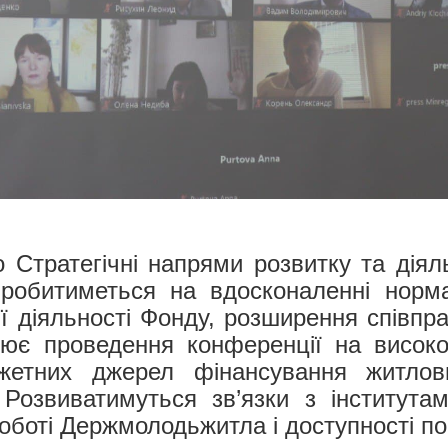
о Стратегічні напрями розвитку та дія
 робитиметься на вдосконаленні норма
 діяльності Фонду, розширення співпра
іює проведення конференції на високо
жетних джерел фінансування житлови
Розвиватимуться зв’язки з інститута
оботі Держмолодьжитла і доступності п