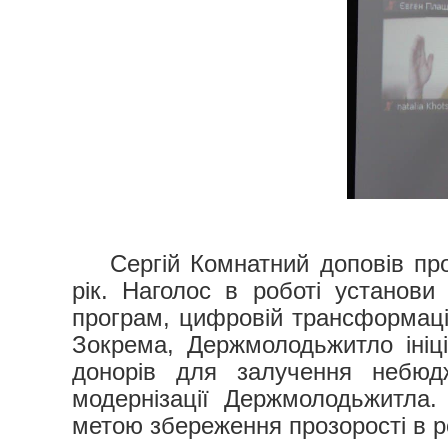
Сергій Комнатний доповів пр
рік. Наголос в роботі установи
програм, цифровій трансформації
Зокрема, Держмолодьжитло ініц
донорів для залучення небюд
модернізації Держмолодьжитла. 
метою збереження прозорості в р