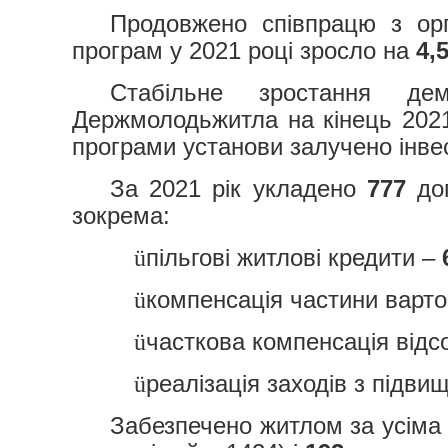
Продовжено співпрацю з ор
програм у 2021 році зросло на
4,
Стабільне зростання де
Держмолодьжитла на кінець 202
програми установи залучено інве
За 2021 рік укладено
777
дог
зокрема:
пільгові житлові кредити –
ü
компенсація частини варто
ü
часткова компенсація відс
ü
реалізація заходів з підв
ü
Забезпечено житлом за усім