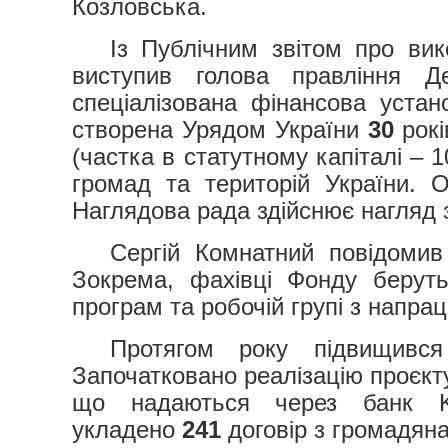
Козловська.
Із Публічним звітом про ви
виступив голова правління 
спеціалізована фінансова уста
створена Урядом України
30
рокі
(частка в статутному капіталі –
громад та територій України. 
Наглядова рада здійснює нагляд 
Сергій Комнатний повідомив 
Зокрема, фахівці Фонду беруть
програм та робочій групі з напра
Протягом року підвищився
Започатковано реалізацію проєкт
що надаються через банк
укладено
241
договір з громадян