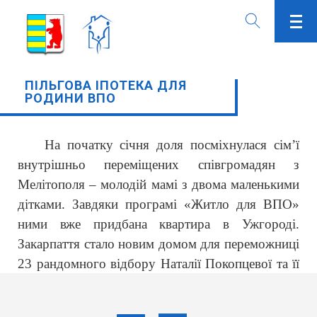
ПІЛЬГОВА ІПОТЕКА ДЛЯ
РОДИНИ ВПО
На початку січня доля посміхнулася сім’ї
внутрішньо переміщених співгромадян з
Мелітополя – молодій мамі з двома маленькими
дітками. Завдяки програмі «Житло для ВПО»
ними вже придбана квартира в Ужгороді.
Закарпаття стало новим домом для переможниці
23 рандомного відбору Наталії Покопцевої та її
малят.
Молода жінка дуже швидко та старанно